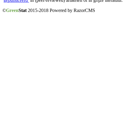
gepubliceerd
in (peer-reviewed) artikelen of in grijze literatuur.
©
Green
Stat
2015-2018 Powered by RazorCMS